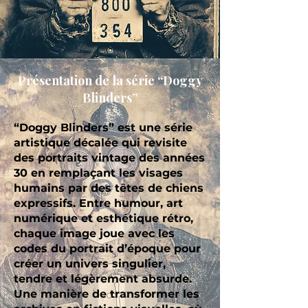
Présentation de la série “Doggy
Blinders”
“Doggy Blinders” est une série
artistique décalée qui revisite
des portraits vintage des années
30 en remplaçant les visages
humains par des têtes de chiens
expressifs. Entre humour, art
numérique et esthétique rétro,
chaque image joue avec les
codes du portrait d’époque pour
créer un univers singulier,
tendre et légèrement absurde.
Une manière de transformer les