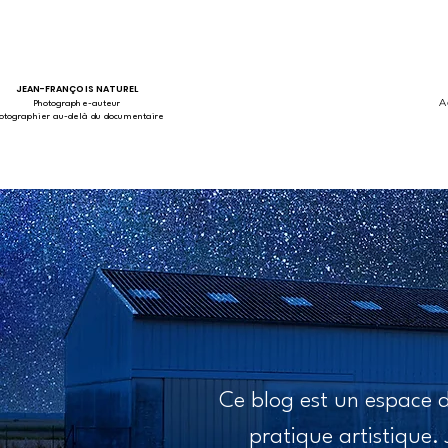
JEAN-FRANÇOIS NATUREL
A
Photographe-auteur
otographier au-delà du documentaire
Ce blog est un espace de
pratique artistique. J