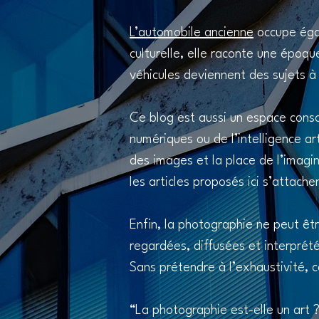
L’automobile ancienne
occupe égal
culturelle, elle raconte une époqu
véhicules deviennent des sujets à 
Ce blog est aussi un espace con
numériques ou de l’intelligence art
des images et la place de l’imagi
les articles proposés ici s’attache
Enfin, la photographie ne peut ê
regardées, diffusées et interprét
Sans prétendre à l’exhaustivité, 
“La photographie est-elle un art 