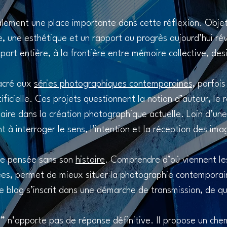
ement une place importante dans cette réflexion. Objet 
e, une esthétique et un rapport au progrès aujourd’hui ré
part entière, à la frontière entre mémoire collective, desi
sacré aux
séries photographiques contemporaines,
parfois 
ificielle. Ces projets questionnent la notion d’auteur, le 
naire dans la création photographique actuelle. Loin d’un
nt à interroger le sens, l’intention et la réception des ima
tre pensée sans son
histoire
. Comprendre d’où viennent le
ées, permet de mieux situer la photographie contemporain
ce blog s’inscrit dans une démarche de transmission, de 
?” n’apporte pas de réponse définitive. Il propose un chem