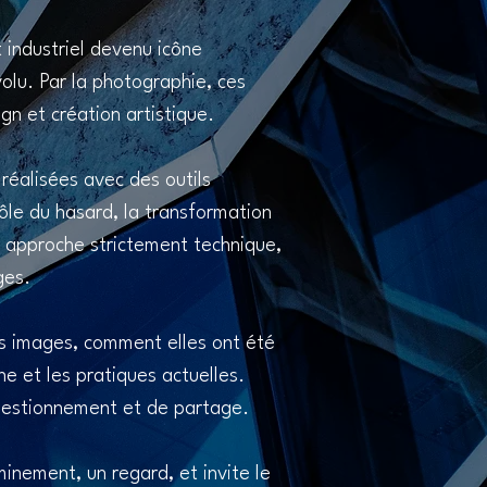
industriel devenu icône
volu. Par la photographie, ces
gn et création artistique.
réalisées avec des outils
rôle du hasard, la transformation
e approche strictement technique,
ges.
s images, comment elles ont été
e et les pratiques actuelles.
questionnement et de partage.
inement, un regard, et invite le