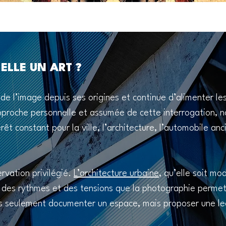
ELLE UN ART ?
e de l’image depuis ses origines et continue d’alimenter l
pproche personnelle et assumée de cette interrogation, n
êt constant pour la ville, l’architecture, l’automobile anc
ervation privilégié.
L’architecture urbaine
, qu’elle soit mo
, des rythmes et des tensions que la photographie perme
pas seulement documenter un espace, mais proposer une le