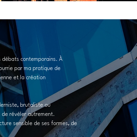
es débats contemporains. À
ourrie par ma pratique de
ienne et la création
derniste, brutaliste ou
t de révéler autrement.
cture sensible de ses formes, de