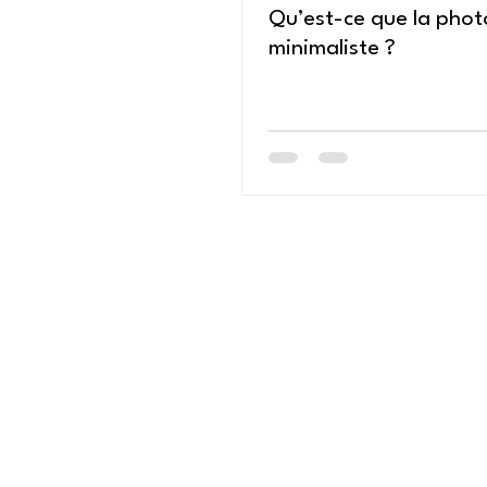
Qu’est-ce que la pho
minimaliste ?
Accueil
Photographie minimaliste
Ordinary at work
Ville/Architecture
Séries photographiques
Automobile ancienne
Blog