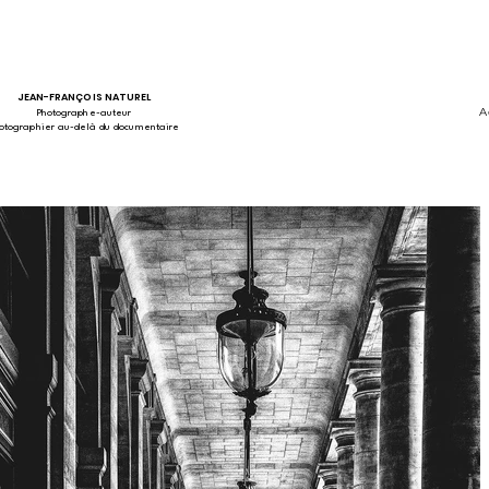
JEAN-FRANÇOIS NATUREL
A
Photographe-auteur
otographier au-delà du documentaire