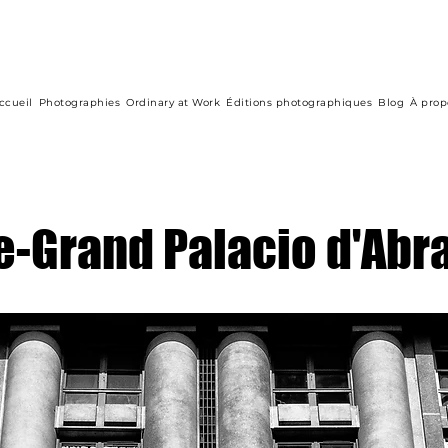
ccueil
Photographies
Ordinary at Work
Éditions photographiques
Blog
À prop
e-Grand Palacio d'Abr