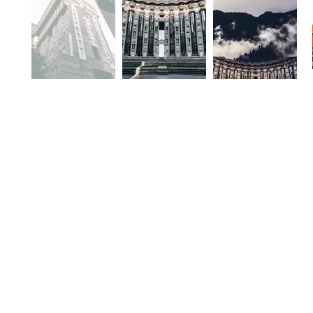
Accueil
Photographie minimaliste
Ordinary at work
Ville/Architecture
Séries photographiques
Automobile ancienne
Blog
Exposition photographique