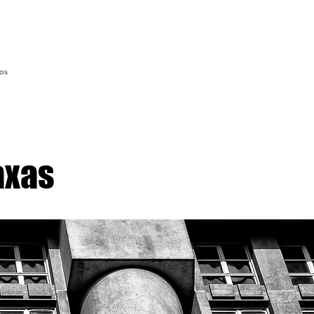
os
axas