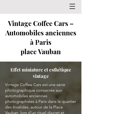
Vintage Coffee Cars –
Automobiles anciennes
à Paris
place Vauban
Effet miniature et esthétique
vintage
Vintage Coffee Cars est une série
photographique consacrée aux
automobiles anciennes
photographiées à Paris dans le quartier
des Invalides, autour de la Place
Vauban, lors d’un rituel discret et