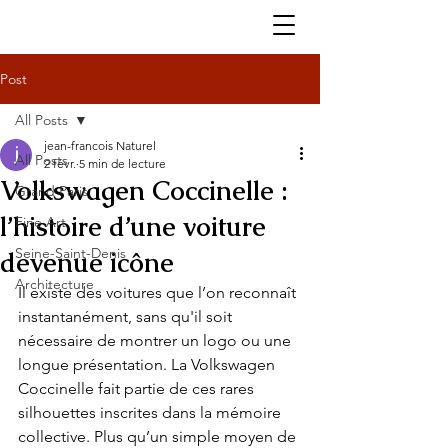
Post
All Posts
jean-francois Naturel
All Posts
2 févr.
5 min de lecture
Volkswagen Coccinelle :
Grand Paris
l’histoire d’une voiture
Fine Art
Seine-Saint-Denis
devenue icône
Architecture
Il existe des voitures que l’on reconnaît 
instantanément, sans qu'il soit 
nécessaire de montrer un logo ou une 
longue présentation. La Volkswagen 
Coccinelle fait partie de ces rares 
silhouettes inscrites dans la mémoire 
collective. Plus qu’un simple moyen de 