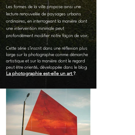
Les formes de la ville propose ainsi une
lecture renouvelée de paysages urbains
ordinaires, en interrogeant la manière dont
une intervention minimale peut
profondément modifier notre façon de voir.
Cette série s’inscrit dans une réflexion plus
large sur la photographie comme démarche
artistique et sur la manière dont le regard
g
peut être orienté, développée dans le blo
La photographie est-elle un art
?
.